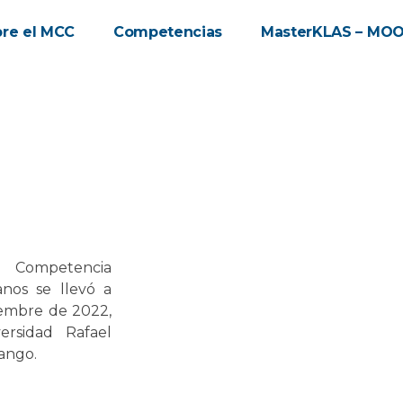
re el MCC
Competencias
MasterKLAS – MO
Competencia
nos se llevó a
iembre de 2022,
ersidad Rafael
ango.