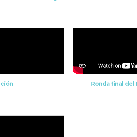
ción
Ronda final de